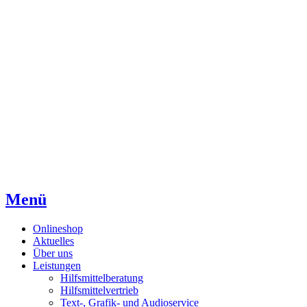
Direkt
Direkt
Direkt
zum
zur
zum
Inhaltsverzeichnis
Kontaktseite
Inhalt
Menü
Onlineshop
Aktuelles
Über uns
Leistungen
Hilfsmittelberatung
Hilfsmittelvertrieb
Text-, Grafik- und Audioservice