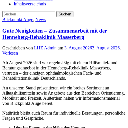
Inhaltsverzeichnis
Suche
Suchen
nach:
Blickpunkt Auge
,
News
Gute Neuigkeiten – Zusammenarbeit mit der
Henneberg-Rehaklinik Masserberg
Geschrieben von
LHZ Admin
am
3. August 2026
3. August 2026
.
Vorlesen
Ab August 2026 sind wir regelmäßig mit einem Hilfsmittel- und
Beratungsangebot in der Henneberg-Rehaklinik Masserberg
vertreten – der einzigen ophthalmologischen Fach- und
Rehabilitationsklinik Deutschlands.
An unserem Stand präsentieren wir ein breites Sortiment an
Alltagshilfsmitteln sowie Angebote aus den Bereichen Orientierung,
Mobilität und Freizeit. Außerdem halten wir Informationsmaterial
von Blickpunkt Auge bereit.
Natürlich bleibt auch Raum für individuelle Beratungen, persönliche
Fragen und Gespräche.
Wo:
Im Foyer, in der Nähe der Kantine