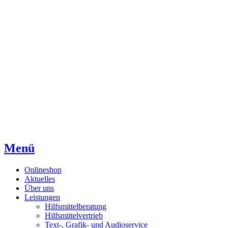
Direkt
Direkt
Direkt
zum
zur
zum
Inhaltsverzeichnis
Kontaktseite
Inhalt
Menü
Onlineshop
Aktuelles
Über uns
Leistungen
Hilfsmittelberatung
Hilfsmittelvertrieb
Text-, Grafik- und Audioservice