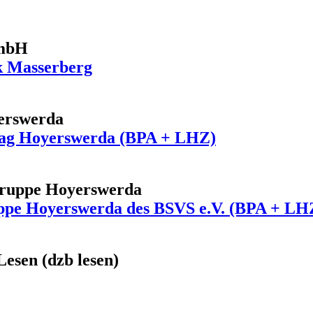
GmbH
k Masserberg
yerswerda
nstag Hoyerswerda (BPA + LHZ)
gruppe Hoyerswerda
ppe Hoyerswerda des BSVS e.V. (BPA + LH
Lesen (dzb lesen)