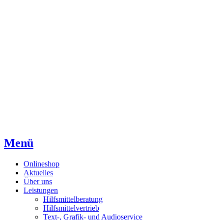
Direkt
Direkt
Direkt
zum
zur
zum
Inhaltsverzeichnis
Kontaktseite
Inhalt
Menü
Onlineshop
Aktuelles
Über uns
Leistungen
Hilfsmittelberatung
Hilfsmittelvertrieb
Text-, Grafik- und Audioservice