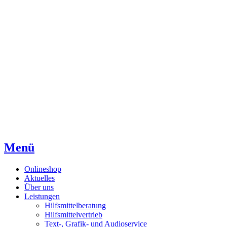
Direkt
Direkt
Direkt
zum
zur
zum
Inhaltsverzeichnis
Kontaktseite
Inhalt
Menü
Onlineshop
Aktuelles
Über uns
Leistungen
Hilfsmittelberatung
Hilfsmittelvertrieb
Text-, Grafik- und Audioservice