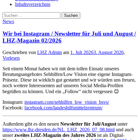
Inhaltsverzeichnis
Suche
Suchen
nach:
News
Wir bei Instagram / Newsletter für Juli und August /
LHZ-Magazin 02/2026
Geschrieben von
LHZ Admin
am
1. Juli 2026
3. August 2026
.
Vorlesen
Seit einem Monat haben wir mit dem tollen Einsatz unseres
Beratungsangebotes Sehhilfen/Low Vision eine eigene Instagram-
Präsenz. Diese ist wirklich gut gestartet und wir würden uns freuen,
noch weitere Interessenten auf unseren Social Media-Profilen
begrüßen zu können. Und ein „Follow“ nicht vergessen 😉
Instagram:
instagram.com/sehhilfen_low_vision_bsvs/
Facebook:
facebook.com/landeshilfsmittelzentrum/
Außerdem gibt es den neuen
Newsletter für Juli/August
unter
https://www.lhz-dresden.de/NL_LHZ_2026_07_08.html
und auch
unser
zweites LHZ-Magazin des Jahres 2026
ist als Digital-