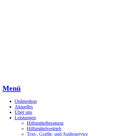
Direkt
Direkt
Direkt
zum
zur
zum
Inhaltsverzeichnis
Kontaktseite
Inhalt
Menü
Onlineshop
Aktuelles
Über uns
Leistungen
Hilfsmittelberatung
Hilfsmittelvertrieb
Text-, Grafik- und Audioservice