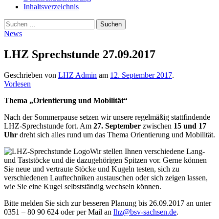
Inhaltsverzeichnis
Suche
Suchen
nach:
News
LHZ Sprechstunde 27.09.2017
Geschrieben von
LHZ Admin
am
12. September 2017
.
Vorlesen
Thema „Orientierung und Mobilität“
Nach der Sommerpause setzen wir unsere regelmäßig stattfindende
LHZ-Sprechstunde fort. Am
27. September
zwischen
15 und 17
Uhr
dreht sich alles rund um das Thema Orientierung und Mobilität.
Wir stellen Ihnen verschiedene Lang-
und Taststöcke und die dazugehörigen Spitzen vor. Gerne können
Sie neue und vertraute Stöcke und Kugeln testen, sich zu
verschiedenen Lauftechniken austauschen oder sich zeigen lassen,
wie Sie eine Kugel selbstständig wechseln können.
Bitte melden Sie sich zur besseren Planung bis 26.09.2017 an unter
0351 – 80 90 624 oder per Mail an
lhz@bsv-sachsen.de
.