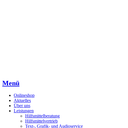
Direkt
Direkt
Direkt
zum
zur
zum
Inhaltsverzeichnis
Kontaktseite
Inhalt
Menü
Onlineshop
Aktuelles
Über uns
Leistungen
Hilfsmittelberatung
Hilfsmittelvertrieb
Text-, Grafik- und Audioservice