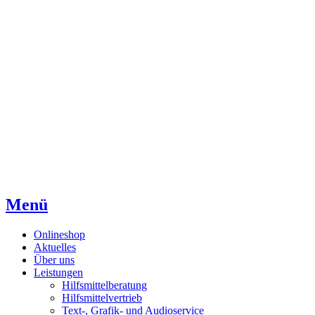
Direkt
Direkt
Direkt
zum
zur
zum
Inhaltsverzeichnis
Kontaktseite
Inhalt
Menü
Onlineshop
Aktuelles
Über uns
Leistungen
Hilfsmittelberatung
Hilfsmittelvertrieb
Text-, Grafik- und Audioservice