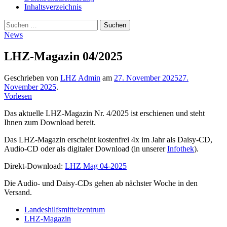
Inhaltsverzeichnis
Suche
Suchen
nach:
News
LHZ-Magazin 04/2025
Geschrieben von
LHZ Admin
am
27. November 2025
27.
November 2025
.
Vorlesen
Das aktuelle LHZ-Magazin Nr. 4/2025 ist erschienen und steht
Ihnen zum Download bereit.
Das LHZ-Magazin erscheint kostenfrei 4x im Jahr als Daisy-CD,
Audio-CD oder als digitaler Download (in unserer
Infothek
).
Direkt-Download:
LHZ Mag 04-2025
Die Audio- und Daisy-CDs gehen ab nächster Woche in den
Versand.
Landeshilfsmittelzentrum
LHZ-Magazin