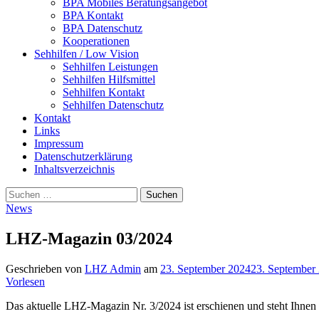
BPA Mobiles Beratungsangebot
BPA Kontakt
BPA Datenschutz
Kooperationen
Sehhilfen / Low Vision
Sehhilfen Leistungen
Sehhilfen Hilfsmittel
Sehhilfen Kontakt
Sehhilfen Datenschutz
Kontakt
Links
Impressum
Datenschutzerklärung
Inhaltsverzeichnis
Suche
Suchen
nach:
News
LHZ-Magazin 03/2024
Geschrieben von
LHZ Admin
am
23. September 2024
23. September
Vorlesen
Das aktuelle LHZ-Magazin Nr. 3/2024 ist erschienen und steht Ihne