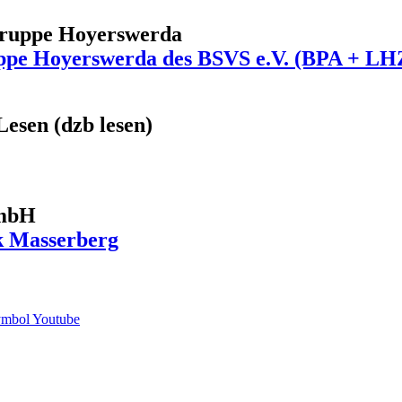
gruppe Hoyerswerda
ppe Hoyerswerda des BSVS e.V. (BPA + LH
Lesen (dzb lesen)
GmbH
k Masserberg