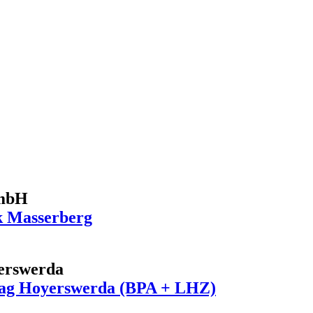
GmbH
k Masserberg
yerswerda
nstag Hoyerswerda (BPA + LHZ)