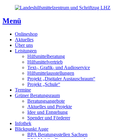
Direkt
Direkt
Direkt
zum
zur
zum
Inhaltsverzeichnis
Kontaktseite
Inhalt
Menü
Onlineshop
Aktuelles
Über uns
Leistungen
Hilfsmittelberatung
Hilfsmittelvertrieb
Text-, Grafik- und Audioservice
Hilfsmittelausstellungen
Projekt „Digitaler Austauschraum“
Projekt „Schule“
Termine
Grüner Beratungsraum
Beratungsangebote
Aktuelles und Projekte
Idee und Entstehung
Spender und Förderer
Infothek
Blickpunkt Auge
BPA Beratungsstellen Sachsen