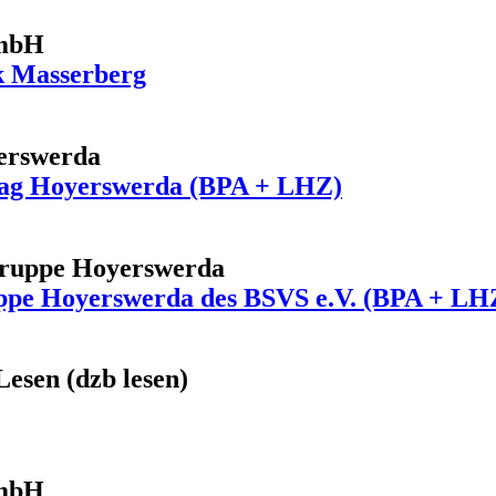
GmbH
k Masserberg
yerswerda
nstag Hoyerswerda (BPA + LHZ)
gruppe Hoyerswerda
ppe Hoyerswerda des BSVS e.V. (BPA + LH
Lesen (dzb lesen)
GmbH