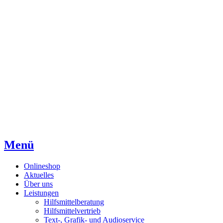
Direkt
Direkt
Direkt
zum
zur
zum
Inhaltsverzeichnis
Kontaktseite
Inhalt
Menü
Onlineshop
Aktuelles
Über uns
Leistungen
Hilfsmittelberatung
Hilfsmittelvertrieb
Text-, Grafik- und Audioservice