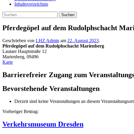
Inhaltsverzeichnis
Suche
Suchen
nach:
Pferdegöpel auf dem Rudolphschacht Mar
Geschrieben von
LHZ Admin
am
22. August 2023
.
Pferdegöpel auf dem Rudolphschacht Marienberg
Lautaer Hauptstraße 12
Marienberg
,
09496
Pferdegöpel
Karte
auf
dem
Barrierefreier Zugang zum Veranstaltungs
Rudolphschacht
Marienberg
Bevorstehende Veranstaltungen
Derzeit sind keine Veranstaltungen an diesem Veranstaltungsort
Beitragsnavigation
Vorheriger Beitrag:
Verkehrsmuseum Dresden