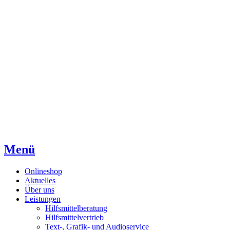
Direkt
Direkt
Direkt
zum
zur
zum
Inhaltsverzeichnis
Kontaktseite
Inhalt
Menü
Onlineshop
Aktuelles
Über uns
Leistungen
Hilfsmittelberatung
Hilfsmittelvertrieb
Text-, Grafik- und Audioservice