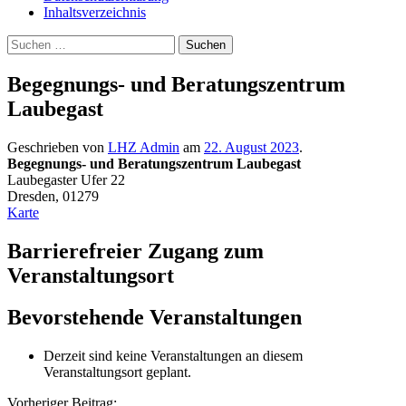
Inhaltsverzeichnis
Suche
Suchen
nach:
Begegnungs- und Beratungszentrum
Laubegast
Geschrieben von
LHZ Admin
am
22. August 2023
.
Begegnungs- und Beratungszentrum Laubegast
Laubegaster Ufer 22
Dresden
,
01279
Begegnungs-
Karte
und
Beratungszentrum
Barrierefreier Zugang zum
Laubegast
Veranstaltungsort
Bevorstehende Veranstaltungen
Derzeit sind keine Veranstaltungen an diesem
Veranstaltungsort geplant.
Vorheriger Beitrag: