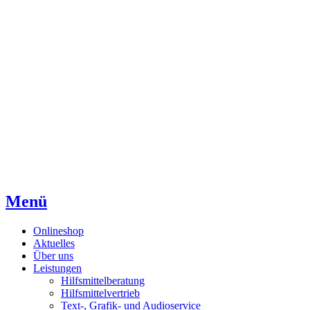
Direkt
Direkt
Direkt
zum
zur
zum
Inhaltsverzeichnis
Kontaktseite
Inhalt
Menü
Onlineshop
Aktuelles
Über uns
Leistungen
Hilfsmittelberatung
Hilfsmittelvertrieb
Text-, Grafik- und Audioservice