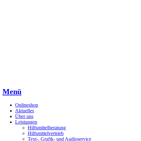
Direkt
Direkt
Direkt
zum
zur
zum
Inhaltsverzeichnis
Kontaktseite
Inhalt
Menü
Onlineshop
Aktuelles
Über uns
Leistungen
Hilfsmittelberatung
Hilfsmittelvertrieb
Text-, Grafik- und Audioservice