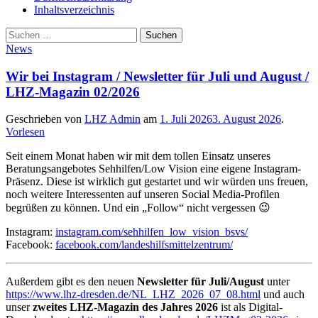
Inhaltsverzeichnis
Suche
Suchen
nach:
News
Wir bei Instagram / Newsletter für Juli und August /
LHZ-Magazin 02/2026
Geschrieben von
LHZ Admin
am
1. Juli 2026
3. August 2026
.
Vorlesen
Seit einem Monat haben wir mit dem tollen Einsatz unseres
Beratungsangebotes Sehhilfen/Low Vision eine eigene Instagram-
Präsenz. Diese ist wirklich gut gestartet und wir würden uns freuen,
noch weitere Interessenten auf unseren Social Media-Profilen
begrüßen zu können. Und ein „Follow“ nicht vergessen 😉
Instagram:
instagram.com/sehhilfen_low_vision_bsvs/
Facebook:
facebook.com/landeshilfsmittelzentrum/
Außerdem gibt es den neuen
Newsletter für Juli/August
unter
https://www.lhz-dresden.de/NL_LHZ_2026_07_08.html
und auch
unser
zweites LHZ-Magazin des Jahres 2026
ist als Digital-