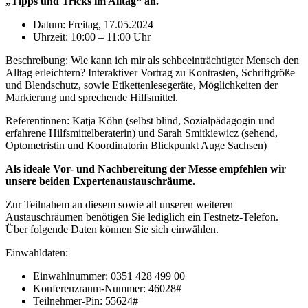
„Tipps und Tricks im Alltag“ an.
Datum: Freitag, 17.05.2024
Uhrzeit: 10:00 – 11:00 Uhr
Beschreibung: Wie kann ich mir als sehbeeinträchtigter Mensch den
Alltag erleichtern? Interaktiver Vortrag zu Kontrasten, Schriftgröße
und Blendschutz, sowie Etikettenlesegeräte, Möglichkeiten der
Markierung und sprechende Hilfsmittel.
Referentinnen: Katja Köhn (selbst blind, Sozialpädagogin und
erfahrene Hilfsmittelberaterin) und Sarah Smitkiewicz (sehend,
Optometristin und Koordinatorin Blickpunkt Auge Sachsen)
Als ideale Vor- und Nachbereitung der Messe empfehlen wir
unsere beiden Expertenaustauschräume.
Zur Teilnahem an diesem sowie all unseren weiteren
Austauschräumen benötigen Sie lediglich ein Festnetz-Telefon.
Über folgende Daten können Sie sich einwählen.
Einwahldaten:
Einwahlnummer: 0351 428 499 00
Konferenzraum-Nummer: 46028#
Teilnehmer-Pin: 55624#