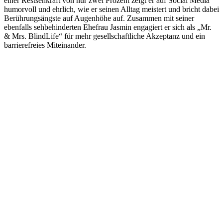
einer Restsehkraft von nur zwei Prozent zeigt er auf Social Media
humorvoll und ehrlich, wie er seinen Alltag meistert und bricht dabei
Berührungsängste auf Augenhöhe auf. Zusammen mit seiner
ebenfalls sehbehinderten Ehefrau Jasmin engagiert er sich als „Mr.
& Mrs. BlindLife“ für mehr gesellschaftliche Akzeptanz und ein
barrierefreies Miteinander.