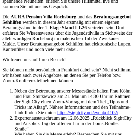
spannende Neuheiten, erleben Sie unsere Hilfsmittel live und
kommen Sie mit uns ins Gespräch.
Die
AURA Pension Villa Rochsburg
und das
Beratungsangebot
Sehhilfen
werden in diesem Jahr erstmalig mit einem eigenen
Beratungsstand in der 1. Etage
Stand L1.26
vertreten sein. Dort
erfahren Sie Wissenswertes über die Jugendstilvilla in Sichtweite der
altehrwürdigen Rochsburg im malerischen Tal der Zwickauer
Mulde. Unser Beratungsangebot Sehhilfen hat elektronische Lupen,
Kantenfilter und noch viele mehr dabei.
Wir freuen uns auf Ihren Besuch!
Sie können nicht persönlich in Frankfurt dabei sein? Nicht schlimm,
wir haben auch zwei Angebote, an denen Sie per Telefon bzw.
Zoom-Konferenz teilnehmen können.
Neben der Betreuung unserer Messestände halten Frau Köhn
und Frau Smitkiewicz am 21. Mai um 14:30 Uhr im Rahmen
der SightCity einen Zoom-Vortrag mit dem Titel „Tipps und
Tricks im Alltag”. Nähere Informationen und den Teilnahme-
Link finden Sie unter:
https://sightcity.net/event/o1102/
Expertenaustauschraum am 12.06.2025 „Rückblick SightCity
und Ausblick Tag der offenen Tür in der Louis-Braille-
Straße“
Wie haben Sie die Messe erlebt? Besprechen Sie mit uns