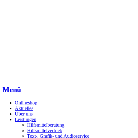
Direkt
Direkt
Direkt
zum
zur
zum
Inhaltsverzeichnis
Kontaktseite
Inhalt
Menü
Onlineshop
Aktuelles
Über uns
Leistungen
Hilfsmittelberatung
Hilfsmittelvertrieb
Text-, Grafik- und Audioservice