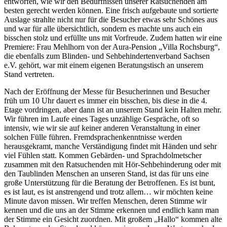
entworfen, wie wir den Bedürfnissen unserer Ratsuchenden am
besten gerecht werden können. Eine frisch aufgebaute und sortierte
Auslage strahlte nicht nur für die Besucher etwas sehr Schönes aus
und war für alle übersichtlich, sondern es machte uns auch ein
bisschen stolz und erfüllte uns mit Vorfreude. Zudem hatten wir eine
Premiere: Frau Mehlhorn von der Aura-Pension „Villa Rochsburg“,
die ebenfalls zum Blinden- und Sehbehindertenverband Sachsen
e.V. gehört, war mit einem eigenen Beratungstisch an unserem
Stand vertreten.
Nach der Eröffnung der Messe für Besucherinnen und Besucher
früh um 10 Uhr dauert es immer ein bisschen, bis diese in die 4.
Etage vordringen, aber dann ist an unserem Stand kein Halten mehr.
Wir führen im Laufe eines Tages unzählige Gespräche, oft so
intensiv, wie wir sie auf keiner anderen Veranstaltung in einer
solchen Fülle führen. Fremdsprachenkenntnisse werden
herausgekramt, manche Verständigung findet mit Händen und sehr
viel Fühlen statt. Kommen Gebärden- und Sprachdolmetscher
zusammen mit den Ratsuchenden mit Hör-Sehbehinderung oder mit
den Taublinden Menschen an unseren Stand, ist das für uns eine
große Unterstützung für die Beratung der Betroffenen. Es ist bunt,
es ist laut, es ist anstrengend und trotz allem… wir möchten keine
Minute davon missen. Wir treffen Menschen, deren Stimme wir
kennen und die uns an der Stimme erkennen und endlich kann man
der Stimme ein Gesicht zuordnen. Mit großem „Hallo“ kommen alte