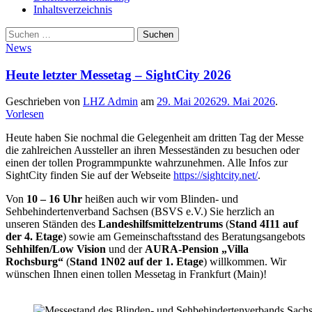
Inhaltsverzeichnis
Suche
Suchen
nach:
News
Heute letzter Messetag – SightCity 2026
Geschrieben von
LHZ Admin
am
29. Mai 2026
29. Mai 2026
.
Vorlesen
Heute haben Sie nochmal die Gelegenheit am dritten Tag der Messe
die zahlreichen Aussteller an ihren Messeständen zu besuchen oder
einen der tollen Programmpunkte wahrzunehmen. Alle Infos zur
SightCity finden Sie auf der Webseite
https://sightcity.net/
.
Von
10 – 16 Uhr
heißen auch wir vom Blinden- und
Sehbehindertenverband Sachsen (BSVS e.V.) Sie herzlich an
unseren Ständen des
Landeshilfsmittelzentrums
(
Stand 4I11 auf
der 4. Etage
) sowie am Gemeinschaftsstand des Beratungsangebots
Sehhilfen/Low Vision
und der
AURA-Pension „Villa
Rochsburg“
(
Stand 1N02 auf der 1. Etage
) willkommen. Wir
wünschen Ihnen einen tollen Messetag in Frankfurt (Main)!