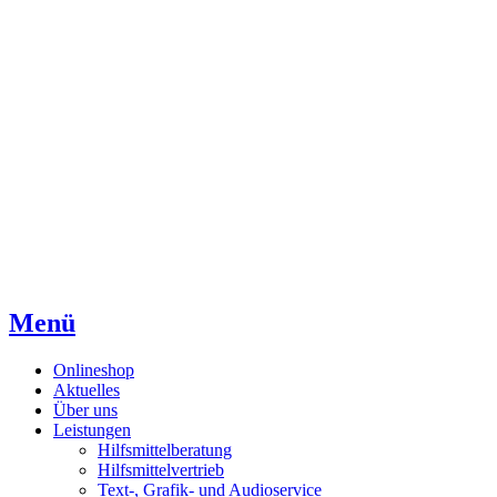
Direkt
Direkt
Direkt
zum
zur
zum
Inhaltsverzeichnis
Kontaktseite
Inhalt
Menü
Onlineshop
Aktuelles
Über uns
Leistungen
Hilfsmittelberatung
Hilfsmittelvertrieb
Text-, Grafik- und Audioservice