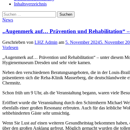
Inhaltsverzeichnis
Suche
Suchen
nach:
News
„Augenmerk auf… Prävention und Rehabilitation“ –
Geschrieben von
LHZ Admin
am
5. November 2024
5. November 2
Vorlesen
„Augenmerk auf… Prävention und Rehabilitation“ – unter diesem Mot
Hygienemuseum Dresden und sehr viele kamen.
Neben den verschiedenen Beratungsangeboten, die in der Louis-Braille
präsentieren sich die Reha-Klinik Masserberg, die deutschlandweite e
Chemnitz.
Schon früh um 9 Uhr, als die Veranstaltung begann, waren viele Bes
Eröffnet wurde die Veranstaltung durch den Schirmherrn Michael Wel
ebenfalls einer großen Resonanz erfreuten. Auch für das leibliche 
sehbehinderten Gäste sehr umsichtig.
Wenn Sie Lust auf einen weiteren Gesundheitstag bekommen haben, dann
über den großen Anklang gefreut. Möglich gemacht wurden die tollen 