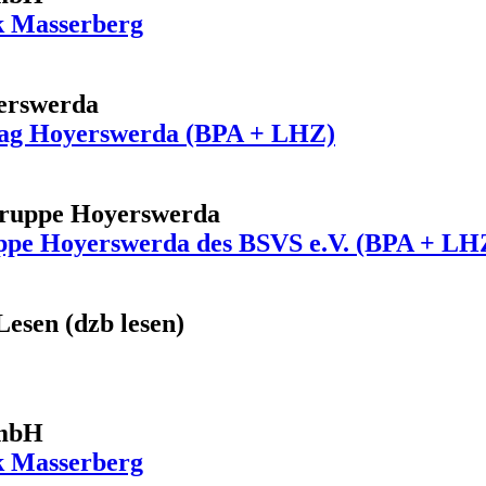
k Masserberg
yerswerda
nstag Hoyerswerda (BPA + LHZ)
gruppe Hoyerswerda
ppe Hoyerswerda des BSVS e.V. (BPA + LH
Lesen (dzb lesen)
GmbH
k Masserberg