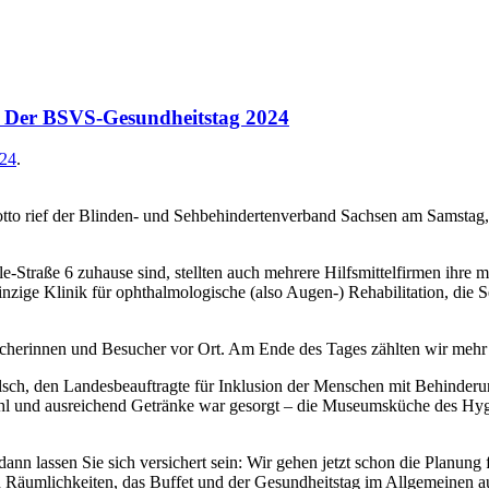
 Der BSVS-Gesundheitstag 2024
024
.
to rief der Blinden- und Sehbehindertenverband Sachsen am Samstag, 
-Straße 6 zuhause sind, stellten auch mehrere Hilfsmittelfirmen ihre m
inzige Klinik für ophthalmologische (also Augen-) Rehabilitation, die 
ucherinnen und Besucher vor Ort. Am Ende des Tages zählten wir mehr 
sch, den Landesbeauftragte für Inklusion der Menschen mit Behinderun
Wohl und ausreichend Getränke war gesorgt – die Museumsküche des Hy
 lassen Sie sich versichert sein: Wir gehen jetzt schon die Planung f
Räumlichkeiten, das Buffet und der Gesundheitstag im Allgemeinen auc