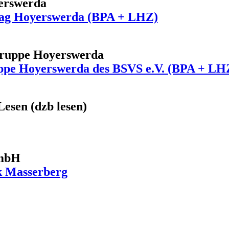
yerswerda
nstag Hoyerswerda (BPA + LHZ)
gruppe Hoyerswerda
ppe Hoyerswerda des BSVS e.V. (BPA + LH
Lesen (dzb lesen)
GmbH
k Masserberg