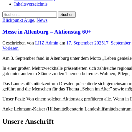
Inhaltsverzeichnis
Suche
Suchen
nach:
Blickpunkt Auge
,
News
Messe in Altenburg – Aktionstag 60+
Geschrieben von
LHZ Admin
am
17. September 2025
17. September
Vorlesen
Am 3. September fand in Altenburg unter dem Motto „Leben genießen, 
In einer großen Mehrzweckhalle präsentierten sich zahlreiche region
gab unter anderem Stände zu den Themen betreutes Wohnen, Pflege, d
Das Landeshilfsmittelzentrum Dresden präsentierte sich gemeinsam mit
geführt und die Menschen für das Thema „Sehen im Alter” sowie möglic
Unser Fazit: Von einem solchen Aktionstag profitieren alle. Wenn in Ih
Anke Lehmann-Kaiser (Hilfsmittelberaterin Landeshilfsmittelzentrum
Unsere Anschrift