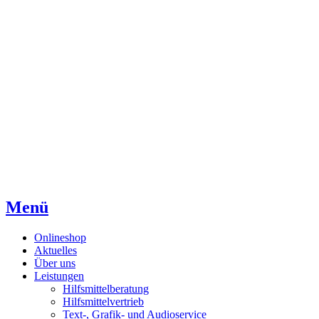
Direkt
Direkt
Direkt
zum
zur
zum
Inhaltsverzeichnis
Kontaktseite
Inhalt
Menü
Onlineshop
Aktuelles
Über uns
Leistungen
Hilfsmittelberatung
Hilfsmittelvertrieb
Text-, Grafik- und Audioservice