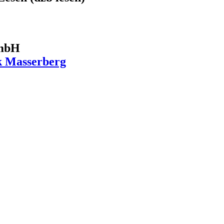
GmbH
k Masserberg