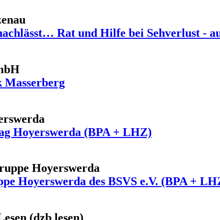
zenau
achlässt… Rat und Hilfe bei Sehverlust - a
GmbH
k Masserberg
yerswerda
nstag Hoyerswerda (BPA + LHZ)
gruppe Hoyerswerda
ppe Hoyerswerda des BSVS e.V. (BPA + LH
Lesen (dzb lesen)