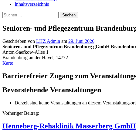
Inhaltsverzeichnis
Suche
Suchen
nach:
Senioren- und Pflegezentrum Brandenbu
Geschrieben von
LHZ Admin
am
29. Juni 2026
.
Senioren- und Pflegezentrum Brandenburg gGmbH Brandenbur
Anton-Saefkow-Allee 1
Brandenburg an der Havel
,
14772
Senioren-
Karte
und
Pflegezentrum
Barrierefreier Zugang zum Veranstaltungs
Brandenburg
gGmbH
Bevorstehende Veranstaltungen
Brandenburg
an
der
Derzeit sind keine Veranstaltungen an diesem Veranstaltungsort
Havel
Beitragsnavigation
Vorheriger Beitrag:
Henneberg-Rehaklinik Masserberg GmbH