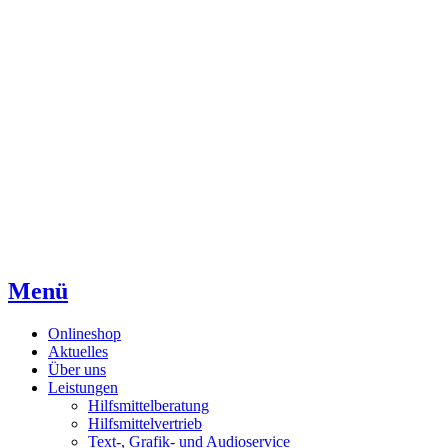
Direkt
Direkt
Direkt
zum
zur
zum
Inhaltsverzeichnis
Kontaktseite
Inhalt
Menü
Onlineshop
Aktuelles
Über uns
Leistungen
Hilfsmittelberatung
Hilfsmittelvertrieb
Text-, Grafik- und Audioservice