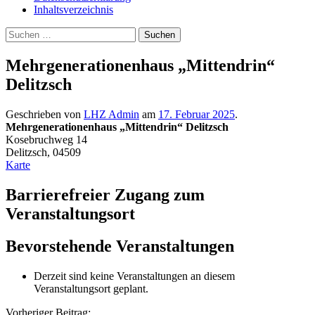
Inhaltsverzeichnis
Suche
Suchen
nach:
Mehrgenerationenhaus „Mittendrin“
Delitzsch
Geschrieben von
LHZ Admin
am
17. Februar 2025
.
Mehrgenerationenhaus „Mittendrin“ Delitzsch
Kosebruchweg 14
Delitzsch
,
04509
Mehrgenerationenhaus
Karte
„Mittendrin“
Delitzsch
Barrierefreier Zugang zum
Veranstaltungsort
Bevorstehende Veranstaltungen
Derzeit sind keine Veranstaltungen an diesem
Veranstaltungsort geplant.
Vorheriger Beitrag: