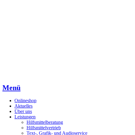
Direkt
Direkt
Direkt
zum
zur
zum
Inhaltsverzeichnis
Kontaktseite
Inhalt
Menü
Onlineshop
Aktuelles
Über uns
Leistungen
Hilfsmittelberatung
Hilfsmittelvertrieb
Text-, Grafik- und Audioservice