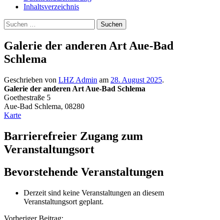
Inhaltsverzeichnis
Suche
Suchen
nach:
Galerie der anderen Art Aue-Bad
Schlema
Geschrieben von
LHZ Admin
am
28. August 2025
.
Galerie der anderen Art Aue-Bad Schlema
Goethestraße 5
Aue-Bad Schlema
,
08280
Galerie
Karte
der
anderen
Barrierefreier Zugang zum
Art
Veranstaltungsort
Aue-
Bad
Schlema
Bevorstehende Veranstaltungen
Derzeit sind keine Veranstaltungen an diesem
Veranstaltungsort geplant.
Vorheriger Beitrag: