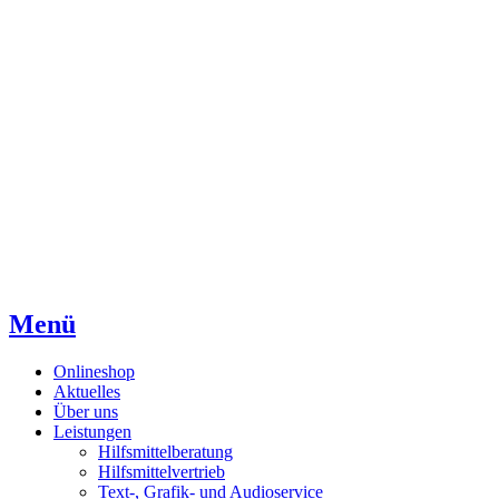
Direkt
Direkt
Direkt
zum
zur
zum
Inhaltsverzeichnis
Kontaktseite
Inhalt
Menü
Onlineshop
Aktuelles
Über uns
Leistungen
Hilfsmittelberatung
Hilfsmittelvertrieb
Text-, Grafik- und Audioservice