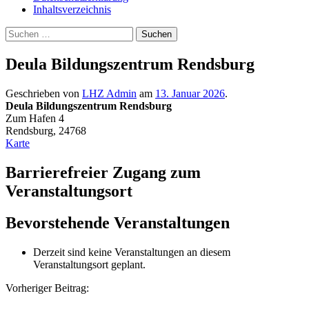
Inhaltsverzeichnis
Suche
Suchen
nach:
Deula Bildungszentrum Rendsburg
Geschrieben von
LHZ Admin
am
13. Januar 2026
.
Deula Bildungszentrum Rendsburg
Zum Hafen 4
Rendsburg
,
24768
Deula
Karte
Bildungszentrum
Rendsburg
Barrierefreier Zugang zum
Veranstaltungsort
Bevorstehende Veranstaltungen
Derzeit sind keine Veranstaltungen an diesem
Veranstaltungsort geplant.
Beitragsnavigation
Vorheriger Beitrag: