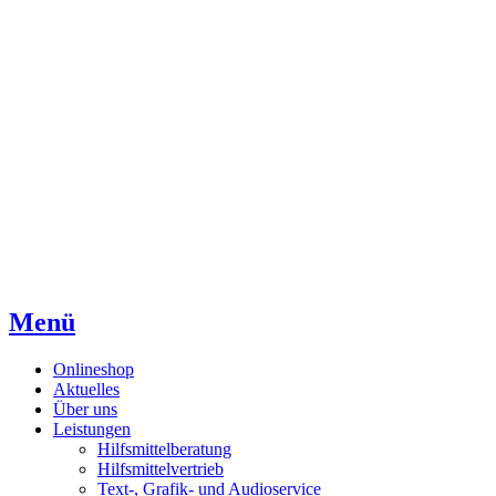
Direkt
Direkt
Direkt
zum
zur
zum
Inhaltsverzeichnis
Kontaktseite
Inhalt
Menü
Onlineshop
Aktuelles
Über uns
Leistungen
Hilfsmittelberatung
Hilfsmittelvertrieb
Text-, Grafik- und Audioservice