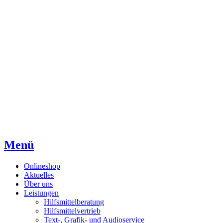
Direkt
Direkt
Direkt
zum
zur
zum
Inhaltsverzeichnis
Kontaktseite
Inhalt
Menü
Onlineshop
Aktuelles
Über uns
Leistungen
Hilfsmittelberatung
Hilfsmittelvertrieb
Text-, Grafik- und Audioservice