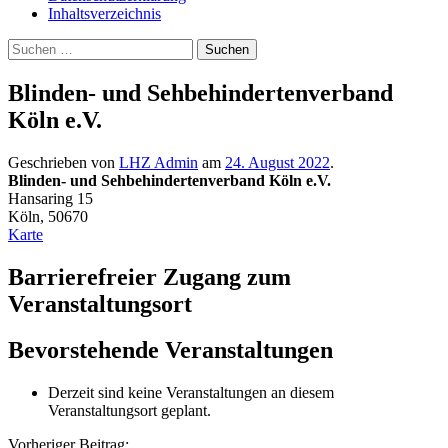
Inhaltsverzeichnis
Suche
Suchen
nach:
Blinden- und Sehbehindertenverband
Köln e.V.
Geschrieben von
LHZ Admin
am
24. August 2022
.
Blinden- und Sehbehindertenverband Köln e.V.
Hansaring 15
Köln
,
50670
Blinden-
Karte
und
Sehbehindertenverband
Barrierefreier Zugang zum
Köln
Veranstaltungsort
e.V.
Bevorstehende Veranstaltungen
Derzeit sind keine Veranstaltungen an diesem
Veranstaltungsort geplant.
Vorheriger Beitrag: