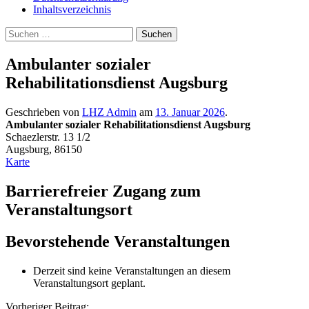
Inhaltsverzeichnis
Suche
Suchen
nach:
Ambulanter sozialer
Rehabilitationsdienst Augsburg
Geschrieben von
LHZ Admin
am
13. Januar 2026
.
Ambulanter sozialer Rehabilitationsdienst Augsburg
Schaezlerstr. 13 1/2
Augsburg
,
86150
Ambulanter
Karte
sozialer
Rehabilitationsdienst
Barrierefreier Zugang zum
Augsburg
Veranstaltungsort
Bevorstehende Veranstaltungen
Derzeit sind keine Veranstaltungen an diesem
Veranstaltungsort geplant.
Vorheriger Beitrag: