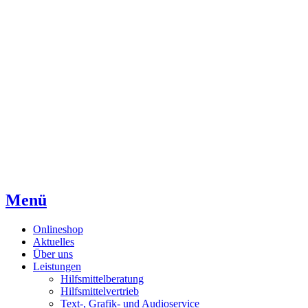
Direkt
Direkt
Direkt
zum
zur
zum
Inhaltsverzeichnis
Kontaktseite
Inhalt
Menü
Onlineshop
Aktuelles
Über uns
Leistungen
Hilfsmittelberatung
Hilfsmittelvertrieb
Text-, Grafik- und Audioservice