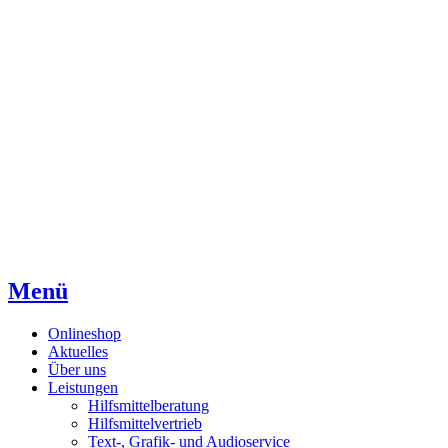
Direkt
Direkt
Direkt
zum
zur
zum
Inhaltsverzeichnis
Kontaktseite
Inhalt
Menü
Onlineshop
Aktuelles
Über uns
Leistungen
Hilfsmittelberatung
Hilfsmittelvertrieb
Text-, Grafik- und Audioservice