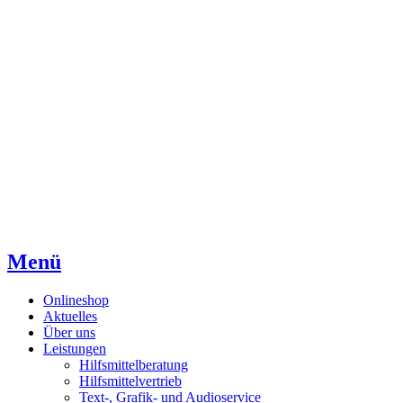
Direkt
Direkt
Direkt
zum
zur
zum
Inhaltsverzeichnis
Kontaktseite
Inhalt
Menü
Onlineshop
Aktuelles
Über uns
Leistungen
Hilfsmittelberatung
Hilfsmittelvertrieb
Text-, Grafik- und Audioservice