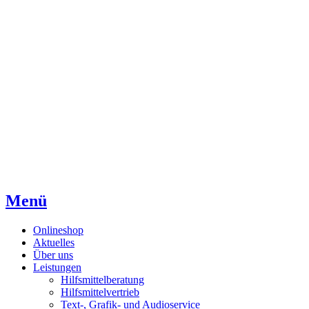
Direkt
Direkt
Direkt
zum
zur
zum
Inhaltsverzeichnis
Kontaktseite
Inhalt
Menü
Onlineshop
Aktuelles
Über uns
Leistungen
Hilfsmittelberatung
Hilfsmittelvertrieb
Text-, Grafik- und Audioservice