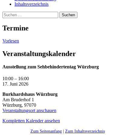
Inhaltsverzeichnis
Suche
Suchen
nach:
Termine
Vorlesen
Veranstaltungskalender
Ausstellung zum Sehbehindertentag Würzburg
10:00
–
16:00
17. Juni 2026
Burkhardshaus Würzburg
Am Bruderhof 1
Würzburg
,
97070
Veranstaltungsort anschauen
Kompletten Kalender ansehen
Zum Seitenanfang
|
Zum Inhaltsverzeichnis