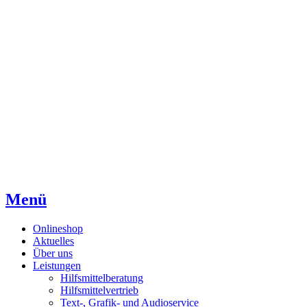
Direkt
Direkt
Direkt
zum
zur
zum
Inhaltsverzeichnis
Kontaktseite
Inhalt
Menü
Onlineshop
Aktuelles
Über uns
Leistungen
Hilfsmittelberatung
Hilfsmittelvertrieb
Text-, Grafik- und Audioservice