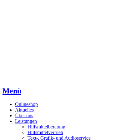
Direkt
Direkt
Direkt
zum
zur
zum
Inhaltsverzeichnis
Kontaktseite
Inhalt
Menü
Onlineshop
Aktuelles
Über uns
Leistungen
Hilfsmittelberatung
Hilfsmittelvertrieb
Text-, Grafik- und Audioservice