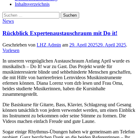
Inhaltsverzeichnis
Suche
Suchen
nach:
News
Rückblick Expertenaustauschraum mit Do it!
Geschrieben von
LHZ Admin
am
29. April 2025
29. April 2025
.
Vorlesen
In unserem vergnüglichen Austauschraum Anfang April wurde es
musikalisch – Do It! war zu Gast. Das Projekt wurde für
musikinteressierte blinde und sehbehinderte Menschen geschaffen,
die mit Hilfe von barrierefreien Lernvideos Musikinstrumente
erlernen können. Diana Lorenz vom dzb lesen und Frau Oma,
beides studierte Musikerinnen, haben die Kursinhalte
zusammengestellt.
Die Basiskurse für Gitarre, Bass, Klavier, Schlagzeug und Gesang
können tatsächlich von jedem verwendet werden, um einen Einblick
ins Instrument zu bekommen oder seine Stimme zu formen. Die
Videos machen einfach Freude und gute Laune.
Sogar einige Rhythmus-Übungen haben wir gemeinsam am Telefon
probiert. Ganz herzlichen Dank an die beiden Referentinnen – Ihr