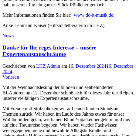
habt unseren Tag ein ganzes Stück fröhlicher gemacht.
Mehr Informationen finden Sie hier:
www.do-it-musik.de
.
Anke Lehmann-Kaiser (Hilfsmittelberaterin im LHZ)
News
Danke für Ihr reges Interesse – unsere
Expertenaustauschräume
Geschrieben von
LHZ Admin
am
16. Dezember 2024
16. Dezember
2024
.
Vorlesen
Mit der Weihnachtslesung der blinden und sehbehinderten
BLAutoren am 12. Dezember schloß sich für dieses Jahr der Reigen
unserer vielfältigen Expertenaustauschräume.
Mit Freude und Stolz blicken wir auf einen bunten Strauß an
Themen zurück. Wir haben im Laufe des Jahres etwas für unser
Wohlbefinden getan, wir haben Blind Yoga kennengelernt und uns
auf eine Traumreise begeben. Wir haben wieder Fachwissen
weitergegeben, neue und bewährte Alltagshilfsmittel und
elektronische Hilfen vorgestellt und uns darüber ausgetauscht. Und